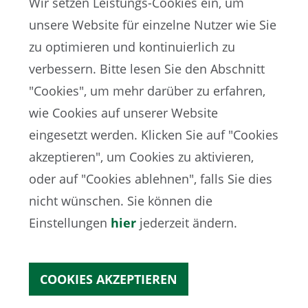
Wir setzen Leistungs-Cookies ein, um
unsere Website für einzelne Nutzer wie Sie
zu optimieren und kontinuierlich zu
verbessern. Bitte lesen Sie den Abschnitt
"Cookies", um mehr darüber zu erfahren,
wie Cookies auf unserer Website
EN
ES
DE
FR
eingesetzt werden. Klicken Sie auf "Cookies
akzeptieren", um Cookies zu aktivieren,
oder auf "Cookies ablehnen", falls Sie dies
FIFA-Datenschutzportal
nicht wünschen. Sie können die
Nutzungsbedingungen
Kontakt zur FIFA
Einstellungen
hier
jederzeit ändern.
Cookies
COOKIES AKZEPTIEREN
Copyright© 1994 - 2021 FIFA. Alle Rechte vorbehalten