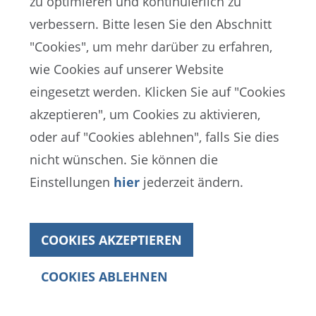
zu optimieren und kontinuierlich zu
(USA) ihre Unterstützung für die
verbessern. Bitte lesen Sie den Abschnitt
Friedensbemühungen im Nahen Osten.
"Cookies", um mehr darüber zu erfahren,
wie Cookies auf unserer Website
Präsident Infantino sagte zu diesem
eingesetzt werden. Klicken Sie auf "Cookies
historischen Ereignis: „Der Fussball soll
akzeptieren", um Cookies zu aktivieren,
auch in schwierigen Zeiten wie während
oder auf "Cookies ablehnen", falls Sie dies
der COVID-19-Pandemie Positives
nicht wünschen. Sie können die
bewirken. Ich freue mich daher sehr, dass
Einstellungen
hier
jederzeit ändern.
die FIFA den positiven Wandel
unterstützen kann.“
COOKIES AKZEPTIEREN
Bei seinem Besuch in der US-Hauptstadt
wurde der FIFA-Präsident auch von US-
COOKIES ABLEHNEN
Jahresbericht
Justizminister William Barr empfangen,
2020
dem er für das Engagement der US-