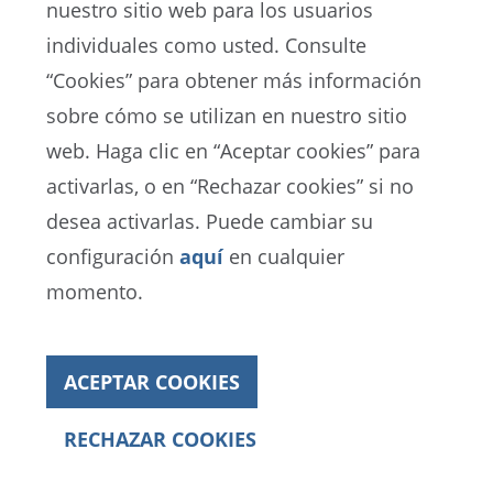
nuestro sitio web para los usuarios
individuales como usted. Consulte
“Cookies” para obtener más información
sobre cómo se utilizan en nuestro sitio
EN
ES
DE
FR
web. Haga clic en “Aceptar cookies” para
activarlas, o en “Rechazar cookies” si no
Portal de Protección de Datos de la FIFA
desea activarlas. Puede cambiar su
Términos de Servicio
configuración
aquí
en cualquier
Contacto con la FIFA
momento.
Cookies
ACEPTAR COOKIES
Copyright© 1994 - 2021 FIFA. Reservados todos los
derechos
RECHAZAR COOKIES
Informe Anual
2021