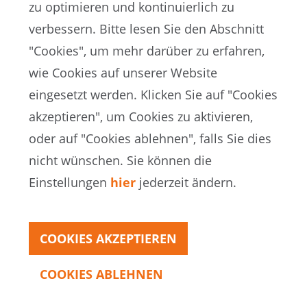
zu optimieren und kontinuierlich zu
verbessern. Bitte lesen Sie den Abschnitt
"Cookies", um mehr darüber zu erfahren,
wie Cookies auf unserer Website
EN
ES
DE
FR
eingesetzt werden. Klicken Sie auf "Cookies
akzeptieren", um Cookies zu aktivieren,
oder auf "Cookies ablehnen", falls Sie dies
FIFA-Datenschutzportal
nicht wünschen. Sie können die
Nutzungsbedingungen
Kontakt zur FIFA
Einstellungen
hier
jederzeit ändern.
Cookies
COOKIES AKZEPTIEREN
Copyright© 1994 - 2021 FIFA. Alle Rechte vorbehalten
COOKIES ABLEHNEN
Jahresbericht
2021