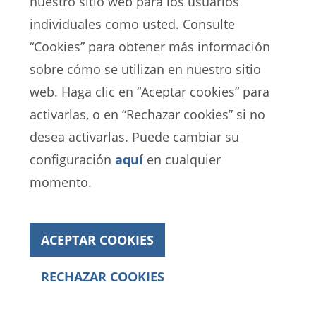
nuestro sitio web para los usuarios
individuales como usted. Consulte
“Cookies” para obtener más información
sobre cómo se utilizan en nuestro sitio
EN
ES
FR
web. Haga clic en “Aceptar cookies” para
activarlas, o en “Rechazar cookies” si no
Portal de Protección de Datos de la FIFA
desea activarlas. Puede cambiar su
Términos de Servicio
configuración
aquí
en cualquier
Contacto con la FIFA
momento.
Cookies
ACEPTAR COOKIES
Copyright© 1994 - 2021 FIFA. Reservados todos los
derechos
RECHAZAR COOKIES
Informe Anual 2022