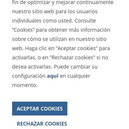
fin de optimizar y mejorar continuamente
nuestro sitio web para los usuarios
individuales como usted. Consulte
“Cookies” para obtener más información
sobre cómo se utilizan en nuestro sitio
EN
ES
FR
web. Haga clic en “Aceptar cookies” para
activarlas, o en “Rechazar cookies” si no
Portal de Protección de Datos de la FIFA
desea activarlas. Puede cambiar su
Términos de Servicio
configuración
aquí
en cualquier
Contacto con la FIFA
momento.
Cookies
ACEPTAR COOKIES
Copyright© 1994 - 2021 FIFA. Reservados todos los
derechos
RECHAZAR COOKIES