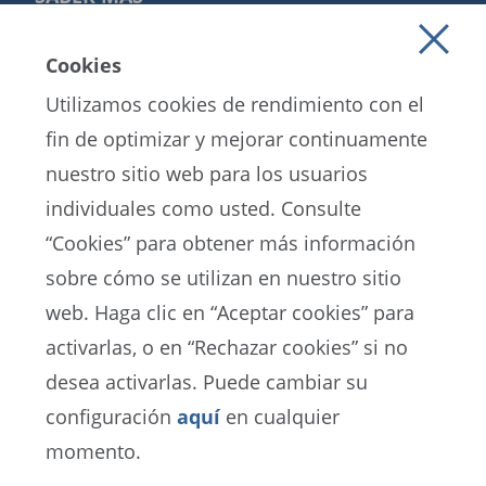
Cookies
Utilizamos cookies de rendimiento con el
fin de optimizar y mejorar continuamente
nuestro sitio web para los usuarios
individuales como usted. Consulte
“Cookies” para obtener más información
sobre cómo se utilizan en nuestro sitio
EN
ES
FR
web. Haga clic en “Aceptar cookies” para
activarlas, o en “Rechazar cookies” si no
Portal de Protección de Datos de la FIFA
desea activarlas. Puede cambiar su
Términos de Servicio
configuración
aquí
en cualquier
Contacto con la FIFA
momento.
Cookies