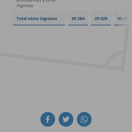
ingresos
Total otros ingresos
69 284
29 020
85 621