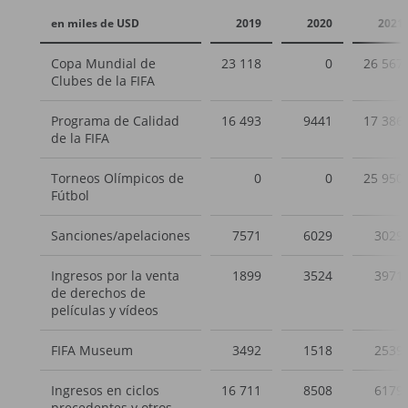
en miles de USD
2019
2020
2021
Copa Mundial de
23 118
0
26 567
Clubes de la FIFA
Programa de Calidad
16 493
9441
17 386
de la FIFA
Torneos Olímpicos de
0
0
25 950
Fútbol
Sanciones/apelaciones
7571
6029
3029
Ingresos por la venta
1899
3524
3971
de derechos de
películas y vídeos
FIFA Museum
3492
1518
2539
Ingresos en ciclos
16 711
8508
6179
precedentes y otros